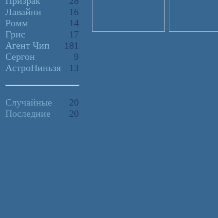
Призрак
28
Лавайни
16
Ромм
14
Грис
17
Агент Чип
181
Сергон
9
АстроНиньзя
13
Случайные
20
Последние
20