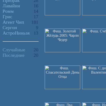
Призрак
28
Лавайни
16
Ромм
14
Грис
17
Агент Чип
181
Сергон
9
АстроНиньзя
13
Случайные
20
Последние
20