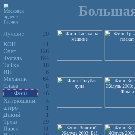
Большая
Лучшие
20
КОН
41
Олег
126
Фогель
164
ТаТка
18
ИП
6
Механик
64
Слава
8
Фиш
46
Хитрюшкин
4
алтро
1
Дикий
1
Треш
29
Павел
11