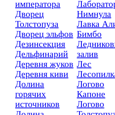
императора
Лаборато
Дворец
Нимнула
Толстопуза
Лавка Ал
Дворец эльфов
Бимбо
Дезинсекция
Леднико
Дельфинарий
залив
Деревня жуков
Лес
Деревня киви
Лесопилк
Долина
Логово
горячих
Капоне
источников
Логово
Долина
Толстопу