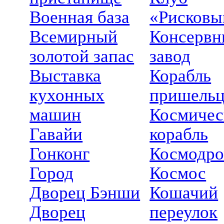
Военная база
«Рисковы
Всемирный
Консерв
золотой запас
завод
Выставка
Корабль
кухонных
пришельц
машин
Космичес
Гавайи
корабль
Гонконг
Космодр
Город
Космос
Дворец Бэнши
Кошачий
Дворец
переулок