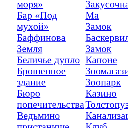
моря»
Закусочн
Бар «Под
Ма
мухой»
Замок
Баффинова
Баскерви
Земля
Замок
Беличье дупло
Капоне
Брошенное
Зоомагаз
здание
Зоопарк
Бюро
Казино
попечительства
Толстопу
Ведьмино
Канализа
пристанище
Клуб