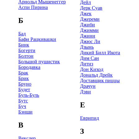
Арнольд Мышенеггер
Дейл
Аспи Пирина
Дерк Суав
Джек
Б
Джереми
Джиби
Джимми
Бад
Джинн
Бафи Рацкивацки
Джюс Ли
Бинк
Дзынь
Богерти
Дикий Билл Икота
Болтон
Дим Сан
Большой пушистик
Дитиз
Бородавка
Дон Киход
Брак
Дональд Дрейк
Брик
Доставщик пиццы
Бруно
Драчун
Будет
Дэви
Буль-Буль
Бутс
Е
Буч
Бэнши
Еврипид
В
З
Векслер