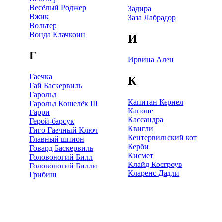
Весёлый Роджер
Задира
Вжик
Заза Лабрадор
Вольтер
Вонда Клачкоин
И
Г
Ирвина Ален
Гаечка
К
Гай Баскервиль
Гарольд
Капитан Кернел
Гарольд Кошелёк III
Капоне
Гарри
Кассандра
Герой-барсук
Квигли
Гиго Гаечный Ключ
Кентервильский кот
Главный шпион
Керби
Говард Баскервиль
Кисмет
Головоногий Билл
Клайд Косгроув
Головоногий Билли
Кларенс Дадли
Грибиш