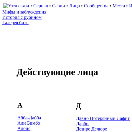
•
Сериал
•
Серии
•
Лица
•
Сообщества
•
Места
•
И
Мифы и заблуждения
История с рубином
Галерея битв
Действующие лица
А
Д
Абба-Дабба
Давно Потерянный Лафит
Али Бимбо
Дарби
Алойс
Дезире Делюре